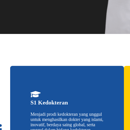
S1 Kedokteran
Menjadi prodi kedokteran yang unggul
untuk menghasilkan dokter yang islami,
inovatif, berdaya saing global, serta
unggul dalam bidang kedokteran