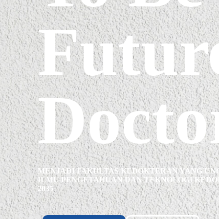
Futur
Docto
MENJADI FAKULTAS KEDOKTERAN YANG UNGG
ILMU PENGETAHUAN DAN TEKNOLOGI KEDO
2035