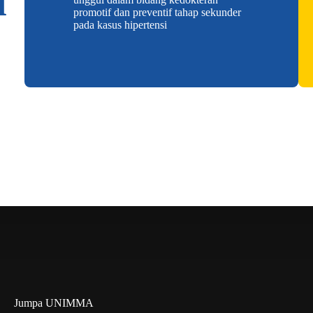
i
promotif dan preventif tahap sekunder
pada kasus hipertensi
Jumpa UNIMMA