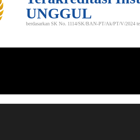
UNGGUL
berdasarkan SK No. 1114/SK/BAN-PT/Ak/PT/V/2024 ter