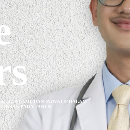
e
rs
UL, ISLAMI, DAN INOVATIF DALAM
KTERAN PADA TAHUN