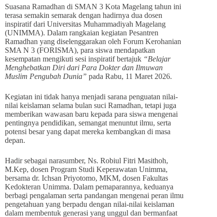
Suasana Ramadhan di SMAN 3 Kota Magelang tahun ini
terasa semakin semarak dengan hadirnya dua dosen
inspiratif dari Universitas Muhammadiyah Magelang
(UNIMMA). Dalam rangkaian kegiatan Pesantren
Ramadhan yang diselenggarakan oleh Forum Kerohanian
SMA N 3 (FORISMA), para siswa mendapatkan
kesempatan mengikuti sesi inspiratif bertajuk
“Belajar
Menghebatkan Diri dari Para Dokter dan Ilmuwan
Muslim Pengubah Dunia”
pada Rabu, 11 Maret 2026.
Kegiatan ini tidak hanya menjadi sarana penguatan nilai-
nilai keislaman selama bulan suci Ramadhan, tetapi juga
memberikan wawasan baru kepada para siswa mengenai
pentingnya pendidikan, semangat menuntut ilmu, serta
potensi besar yang dapat mereka kembangkan di masa
depan.
Hadir sebagai narasumber, Ns. Robiul Fitri Masithoh,
M.Kep, dosen Program Studi Keperawatan Unimma,
bersama dr. Ichsan Priyotomo, MKM, dosen Fakultas
Kedokteran Unimma. Dalam pemaparannya, keduanya
berbagi pengalaman serta pandangan mengenai peran ilmu
pengetahuan yang berpadu dengan nilai-nilai keislaman
dalam membentuk generasi yang unggul dan bermanfaat