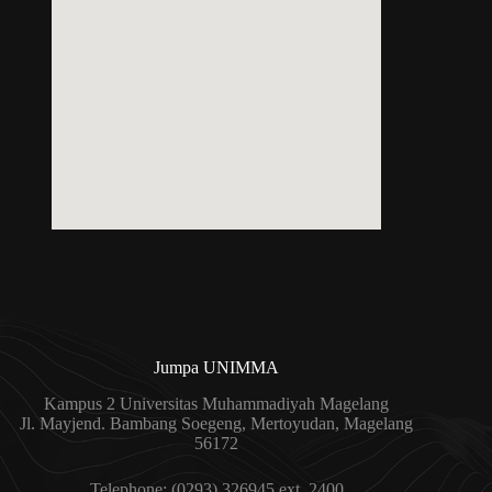
Jumpa UNIMMA
Kampus 2 Universitas Muhammadiyah Magelang
Jl. Mayjend. Bambang Soegeng, Mertoyudan, Magelang
56172
Telephone: (0293) 326945 ext. 2400