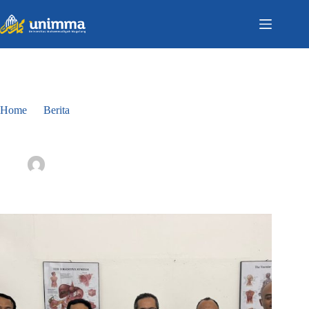
Home
Berita
Workshop Bedah Cadaver
Workshop Bedah Cadaver
Tata Usaha Fakultas Kedokteran
May 21, 2026
Berita