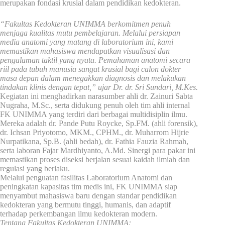
merupakan fondasi krusial dalam pendidikan kedokteran.
“Fakultas Kedokteran UNIMMA berkomitmen penuh
menjaga kualitas mutu pembelajaran. Melalui persiapan
media anatomi yang matang di laboratorium ini, kami
memastikan mahasiswa mendapatkan visualisasi dan
pengalaman taktil yang nyata. Pemahaman anatomi secara
riil pada tubuh manusia sangat krusial bagi calon dokter
masa depan dalam menegakkan diagnosis dan melakukan
tindakan klinis dengan tepat,” ujar Dr. dr. Sri Sundari, M.Kes.
Kegiatan ini menghadirkan narasumber ahli dr. Zainuri Sabta
Nugraha, M.Sc., serta didukung penuh oleh tim ahli internal
FK UNIMMA yang terdiri dari berbagai multidisiplin ilmu.
Mereka adalah dr. Pande Putu Roycke, Sp.FM. (ahli forensik),
dr. Ichsan Priyotomo, MKM., CPHM., dr. Muharrom Hijrie
Nurpatikana, Sp.B. (ahli bedah), dr. Fathia Fauzia Rahmah,
serta laboran Fajar Mardhiyanto, A.Md. Sinergi para pakar ini
memastikan proses diseksi berjalan sesuai kaidah ilmiah dan
regulasi yang berlaku.
Melalui penguatan fasilitas Laboratorium Anatomi dan
peningkatan kapasitas tim medis ini, FK UNIMMA siap
menyambut mahasiswa baru dengan standar pendidikan
kedokteran yang bermutu tinggi, humanis, dan adaptif
terhadap perkembangan ilmu kedokteran modern.
Tentang Fakultas Kedokteran UNIMMA: