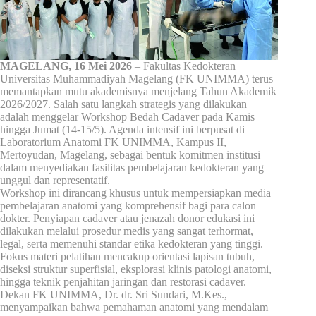
MAGELANG, 16 Mei 2026
– Fakultas Kedokteran
Universitas Muhammadiyah Magelang (FK UNIMMA) terus
memantapkan mutu akademisnya menjelang Tahun Akademik
2026/2027. Salah satu langkah strategis yang dilakukan
adalah menggelar Workshop Bedah Cadaver pada Kamis
hingga Jumat (14-15/5). Agenda intensif ini berpusat di
Laboratorium Anatomi FK UNIMMA, Kampus II,
Mertoyudan, Magelang, sebagai bentuk komitmen institusi
dalam menyediakan fasilitas pembelajaran kedokteran yang
unggul dan representatif.
Workshop ini dirancang khusus untuk mempersiapkan media
pembelajaran anatomi yang komprehensif bagi para calon
dokter. Penyiapan cadaver atau jenazah donor edukasi ini
dilakukan melalui prosedur medis yang sangat terhormat,
legal, serta memenuhi standar etika kedokteran yang tinggi.
Fokus materi pelatihan mencakup orientasi lapisan tubuh,
diseksi struktur superfisial, eksplorasi klinis patologi anatomi,
hingga teknik penjahitan jaringan dan restorasi cadaver.
Dekan FK UNIMMA, Dr. dr. Sri Sundari, M.Kes.,
menyampaikan bahwa pemahaman anatomi yang mendalam